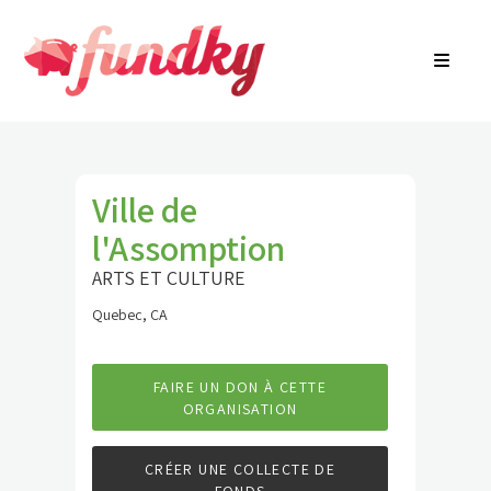
Connexion
À propos
EN
Recherche de communauté
Trouver une campagne
Contactez-nous
Ville de
l'Assomption
ARTS ET CULTURE
Quebec, CA
FAIRE UN DON À CETTE
ORGANISATION
CRÉER UNE COLLECTE DE
FONDS