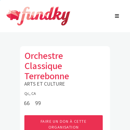
Connexion
À propos
EN
Recherche de communauté
Trouver une campagne
Contactez-nous
Orchestre
Classique
Terrebonne
ARTS ET CULTURE
Qc, CA
FAIRE UN DON À CETTE
ORGANISATION