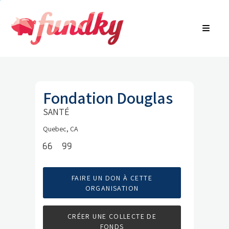
Connexion
À propos
EN
Recherche de communauté
Trouver une campagne
Contactez-nous
Fondation Douglas
SANTÉ
Quebec, CA
FAIRE UN DON À CETTE
ORGANISATION
CRÉER UNE COLLECTE DE
FONDS