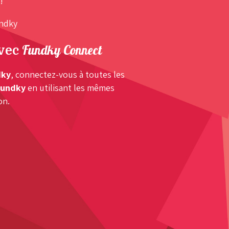
!
undky
Fundky Connect
avec
dky
, connectez-vous à toutes les
Fundky
en utilisant les mêmes
on.