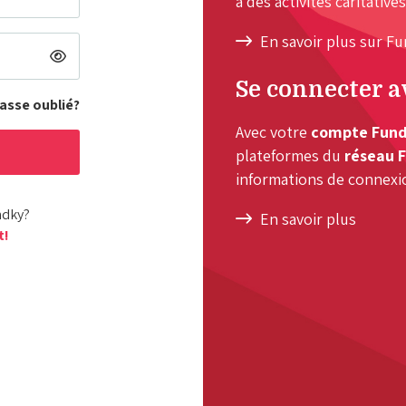
à des activités caritatives
En savoir plus sur F
Se connecter 
asse oublié?
Avec votre
compte Fun
plateformes du
réseau 
informations de connexi
ndky?
En savoir plus
t!