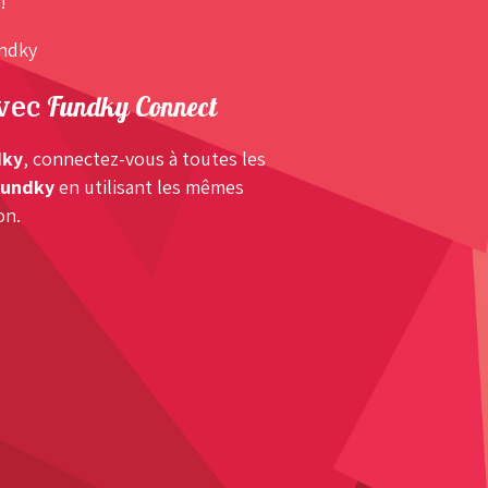
!
undky
Fundky Connect
avec
dky
, connectez-vous à toutes les
Fundky
en utilisant les mêmes
on.